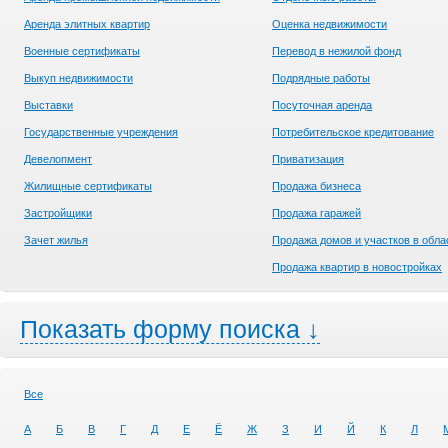
Аренда элитных квартир
Оценка недвижимости
Военные сертификаты
Перевод в нежилой фонд
Выкуп недвижимости
Подрядные работы
Выставки
Посуточная аренда
Государственные учреждения
Потребительское кредитование
Девелопмент
Приватизация
Жилищные сертификаты
Продажа бизнеса
Застройщики
Продажа гаражей
Зачет жилья
Продажа домов и участков в обла
Продажа квартир в новостройках
Показать форму поиска ↓
Все
А
Б
В
Г
Д
Е
Ё
Ж
З
И
Й
К
Л