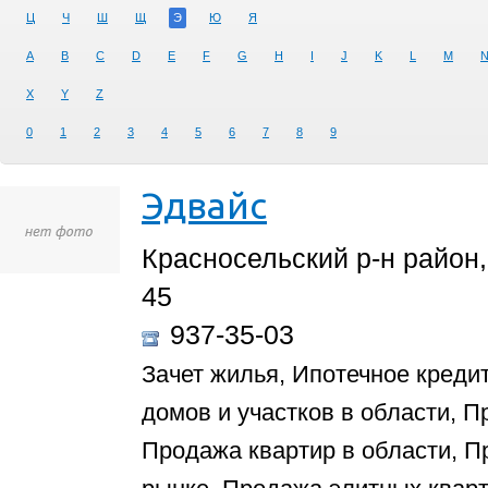
Ц
Ч
Ш
Щ
Э
Ю
Я
A
B
C
D
E
F
G
H
I
J
K
L
M
X
Y
Z
0
1
2
3
4
5
6
7
8
9
Эдвайс
Красносельский р-н район,
45
937-35-03
Зачет жилья, Ипотечное креди
домов и участков в области, П
Продажа квартир в области, П