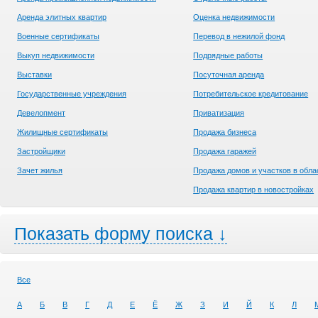
Аренда элитных квартир
Оценка недвижимости
Военные сертификаты
Перевод в нежилой фонд
Выкуп недвижимости
Подрядные работы
Выставки
Посуточная аренда
Государственные учреждения
Потребительское кредитование
Девелопмент
Приватизация
Жилищные сертификаты
Продажа бизнеса
Застройщики
Продажа гаражей
Зачет жилья
Продажа домов и участков в обла
Продажа квартир в новостройках
Показать форму поиска ↓
Все
А
Б
В
Г
Д
Е
Ё
Ж
З
И
Й
К
Л