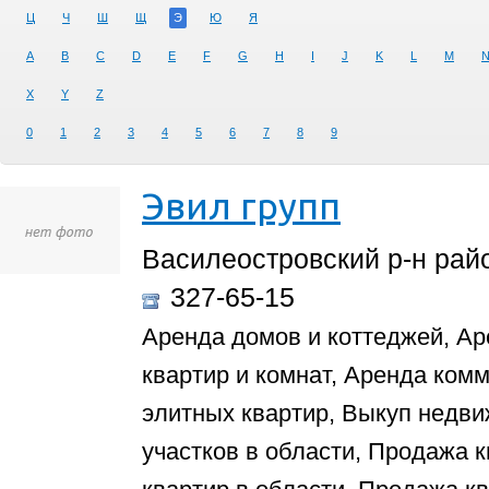
Ц
Ч
Ш
Щ
Э
Ю
Я
A
B
C
D
E
F
G
H
I
J
K
L
M
X
Y
Z
0
1
2
3
4
5
6
7
8
9
Эвил групп
Василеостровский р-н райо
327-65-15
Аренда домов и коттеджей, Ар
квартир и комнат, Аренда ком
элитных квартир, Выкуп недв
участков в области, Продажа 