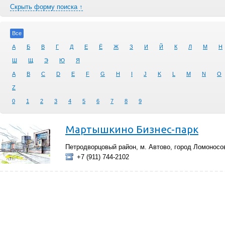
Скрыть форму поиска ↑
Все
А
Б
В
Г
Д
Е
Ё
Ж
З
И
Й
К
Л
М
Н
Ш
Щ
Э
Ю
Я
A
B
C
D
E
F
G
H
I
J
K
L
M
N
O
Z
0
1
2
3
4
5
6
7
8
9
Мартышкино Бизнес-парк
Петродворцовый район, м. Автово, город Ломоносов
+7 (911) 744-2102