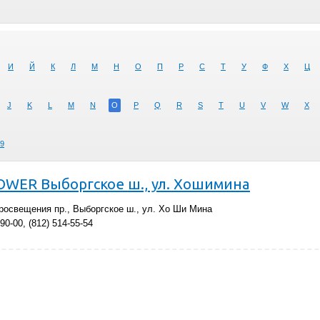
И
Й
К
Л
М
Н
О
П
Р
С
Т
У
Ф
Х
Ц
J
K
L
M
N
O
P
Q
R
S
T
U
V
W
X
9
TOWER Выборгское ш., ул. Хошимина
росвещения пр., Выборгское ш., ул. Хо Ши Мина
90-00, (812) 514-55-54