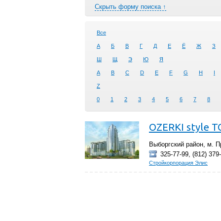
Скрыть форму поиска ↑
Все
А
Б
В
Г
Д
Е
Ё
Ж
З
Ш
Щ
Э
Ю
Я
A
B
C
D
E
F
G
H
I
Z
0
1
2
3
4
5
6
7
8
OZERKI style 
Выборгский район, м. П
325-77-99, (812) 379-
Стройкорпорация Элис