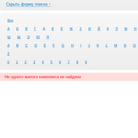
Скрыть форму поиска ↑
Все
А
Б
В
Г
Д
Е
Ё
Ж
З
И
Й
К
Л
М
Н
Ш
Щ
Э
Ю
Я
A
B
C
D
E
F
G
H
I
J
K
L
M
N
O
Z
0
1
2
3
4
5
6
7
8
9
Ни одного жилого комплекса не найдено