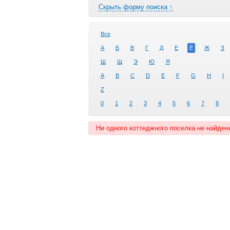
Скрыть форму поиска ↑
Все
А
Б
В
Г
Д
Е
Ё
Ж
З
Ш
Щ
Э
Ю
Я
A
B
C
D
E
F
G
H
I
Z
0
1
2
3
4
5
6
7
8
Ни одного коттеджного поселка не найден