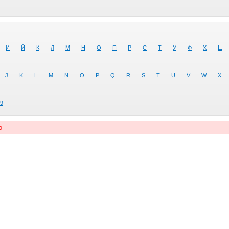
И
Й
К
Л
М
Н
О
П
Р
С
Т
У
Ф
Х
Ц
J
K
L
M
N
O
P
Q
R
S
T
U
V
W
X
9
о