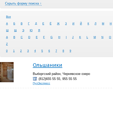
Скрыть форму поиска ↑
Все
А
Б
В
Г
Д
Е
Ё
Ж
З
И
Й
К
Л
М
Н
Ш
Щ
Э
Ю
Я
A
B
C
D
E
F
G
H
I
J
K
L
M
N
O
Z
0
1
2
3
4
5
6
7
8
9
Ольшаники
Выборгский район, Чернявское озеро
(812)655 55 55, 955 55 55
ПулЭкспресс