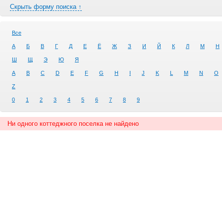
Скрыть форму поиска ↑
Все
А
Б
В
Г
Д
Е
Ё
Ж
З
И
Й
К
Л
М
Н
Ш
Щ
Э
Ю
Я
A
B
C
D
E
F
G
H
I
J
K
L
M
N
O
Z
0
1
2
3
4
5
6
7
8
9
Ни одного коттеджного поселка не найдено