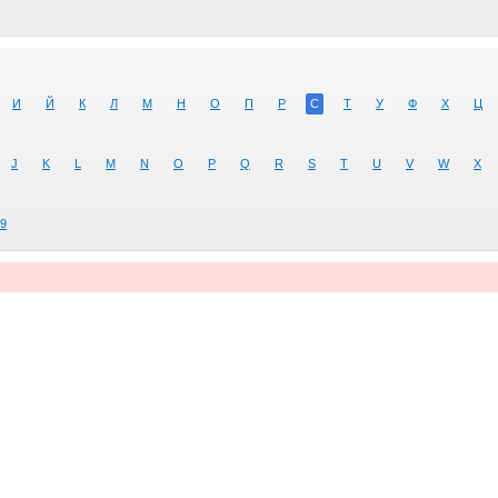
И
Й
К
Л
М
Н
О
П
Р
С
Т
У
Ф
Х
Ц
J
K
L
M
N
O
P
Q
R
S
T
U
V
W
X
9