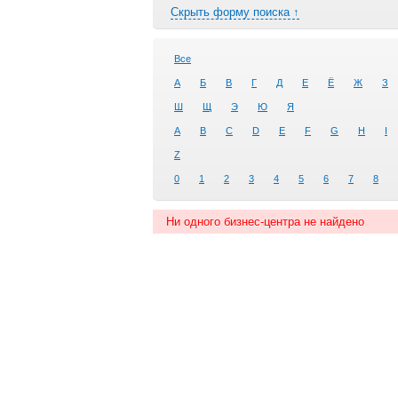
Скрыть форму поиска ↑
Все
А
Б
В
Г
Д
Е
Ё
Ж
З
Ш
Щ
Э
Ю
Я
A
B
C
D
E
F
G
H
I
Z
0
1
2
3
4
5
6
7
8
Ни одного бизнес-центра не найдено