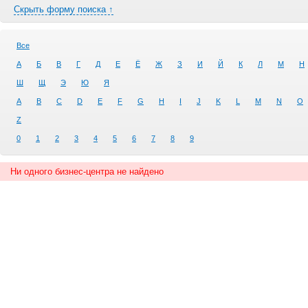
Скрыть форму поиска ↑
Все
А
Б
В
Г
Д
Е
Ё
Ж
З
И
Й
К
Л
М
Н
Ш
Щ
Э
Ю
Я
A
B
C
D
E
F
G
H
I
J
K
L
M
N
O
Z
0
1
2
3
4
5
6
7
8
9
Ни одного бизнес-центра не найдено