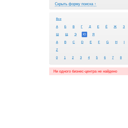
Скрыть форму поиска ↑
Все
А
Б
В
Г
Д
Е
Ё
Ж
З
Ш
Щ
Э
Ю
Я
A
B
C
D
E
F
G
H
I
Z
0
1
2
3
4
5
6
7
8
Ни одного бизнес-центра не найдено