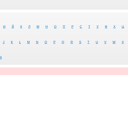
И
Й
К
Л
М
Н
О
П
Р
С
Т
У
Ф
Х
Ц
J
K
L
M
N
O
P
Q
R
S
T
U
V
W
X
9