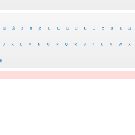
И
Й
К
Л
М
Н
О
П
Р
С
Т
У
Ф
Х
Ц
J
K
L
M
N
O
P
Q
R
S
T
U
V
W
X
9