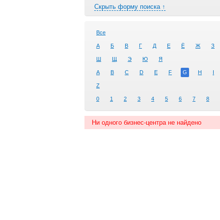
Скрыть форму поиска ↑
Все
А
Б
В
Г
Д
Е
Ё
Ж
З
Ш
Щ
Э
Ю
Я
A
B
C
D
E
F
G
H
I
Z
0
1
2
3
4
5
6
7
8
Ни одного бизнес-центра не найдено