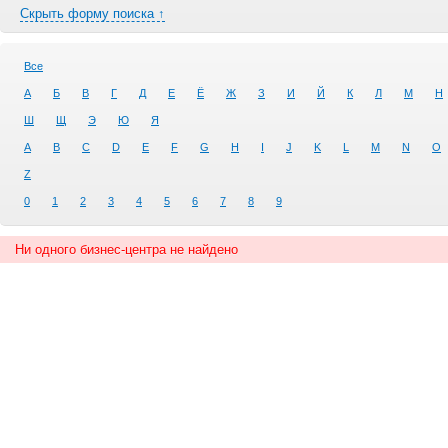
Скрыть форму поиска ↑
Все
А
Б
В
Г
Д
Е
Ё
Ж
З
И
Й
К
Л
М
Н
Ш
Щ
Э
Ю
Я
A
B
C
D
E
F
G
H
I
J
K
L
M
N
O
Z
0
1
2
3
4
5
6
7
8
9
Ни одного бизнес-центра не найдено