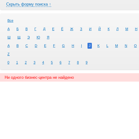
Скрыть форму поиска ↑
Все
А
Б
В
Г
Д
Е
Ё
Ж
З
И
Й
К
Л
М
Н
Ш
Щ
Э
Ю
Я
A
B
C
D
E
F
G
H
I
J
K
L
M
N
O
Z
0
1
2
3
4
5
6
7
8
9
Ни одного бизнес-центра не найдено