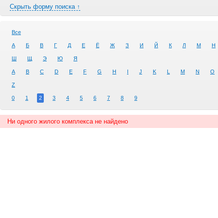
Скрыть форму поиска ↑
Все
А
Б
В
Г
Д
Е
Ё
Ж
З
И
Й
К
Л
М
Н
Ш
Щ
Э
Ю
Я
A
B
C
D
E
F
G
H
I
J
K
L
M
N
O
Z
0
1
2
3
4
5
6
7
8
9
Ни одного жилого комплекса не найдено