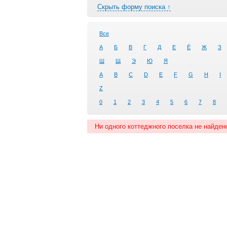
Скрыть форму поиска ↑
Все
А
Б
В
Г
Д
Е
Ё
Ж
З
Ш
Щ
Э
Ю
Я
A
B
C
D
E
F
G
H
I
Z
0
1
2
3
4
5
6
7
8
Ни одного коттеджного поселка не найден