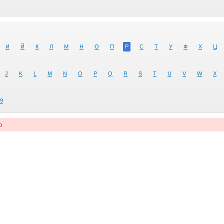
И
Й
К
Л
М
Н
О
П
Р
С
Т
У
Ф
Х
Ц
J
K
L
M
N
O
P
Q
R
S
T
U
V
W
X
9
о