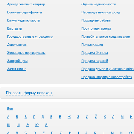
Аренда элитных квартир
Оценка недвижимости
Военные сертификаты
Перевод в нежилой фонд
Выкуп недвижимости
Подрядные работы
Выставки
Посуточная аренда
Государственные учреждения
Потребительское кредитование
Девелопмент
Приватизация
Жилищные сертификаты
Продажа бизнеса
Застройщики
Продажа гаражей
Зачет жилья
Продажа домов и участков в обла
Продажа квартир в новостройках
Показать форму поиска ↓
Все
А
Б
В
Г
Д
Е
Ё
Ж
З
И
Й
К
Л
М
Н
Ш
Щ
Э
Ю
Я
A
B
C
D
E
F
G
H
I
J
K
L
M
N
O