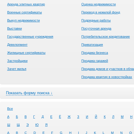
Аренда элитных квартир
Оценка недвижимости
Военные сертификаты
Перевод в нежилой фонд
Выкуп недвижимости
Подрядные работы
Выставки
Посуточная аренда
Государственные учреждения
Потребительское кредитование
Девелопмент
Приватизация
Жилищные сертификаты
Продажа бизнеса
Застройщики
Продажа гаражей
Зачет жилья
Продажа домов и участков в обла
Продажа квартир в новостройках
Показать форму поиска ↓
Все
А
Б
В
Г
Д
Е
Ё
Ж
З
И
Й
К
Л
М
Н
Ш
Щ
Э
Ю
Я
A
B
C
D
E
F
G
H
I
J
K
L
M
N
O