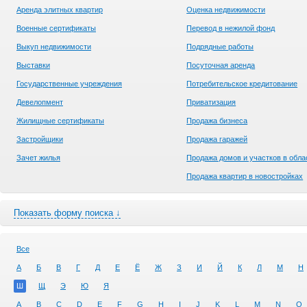
Аренда элитных квартир
Оценка недвижимости
Военные сертификаты
Перевод в нежилой фонд
Выкуп недвижимости
Подрядные работы
Выставки
Посуточная аренда
Государственные учреждения
Потребительское кредитование
Девелопмент
Приватизация
Жилищные сертификаты
Продажа бизнеса
Застройщики
Продажа гаражей
Зачет жилья
Продажа домов и участков в обла
Продажа квартир в новостройках
Показать форму поиска ↓
Все
А
Б
В
Г
Д
Е
Ё
Ж
З
И
Й
К
Л
М
Н
Ш
Щ
Э
Ю
Я
A
B
C
D
E
F
G
H
I
J
K
L
M
N
O