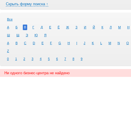
Скрыть форму поиска ↑
Все
А
Б
В
Г
Д
Е
Ё
Ж
З
И
Й
К
Л
М
Н
Ш
Щ
Э
Ю
Я
A
B
C
D
E
F
G
H
I
J
K
L
M
N
O
Z
0
1
2
3
4
5
6
7
8
9
Ни одного бизнес-центра не найдено