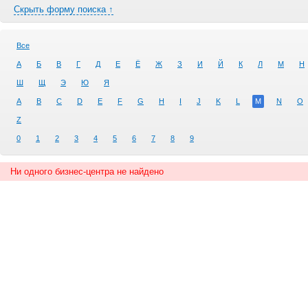
Скрыть форму поиска ↑
Все
А
Б
В
Г
Д
Е
Ё
Ж
З
И
Й
К
Л
М
Н
Ш
Щ
Э
Ю
Я
A
B
C
D
E
F
G
H
I
J
K
L
M
N
O
Z
0
1
2
3
4
5
6
7
8
9
Ни одного бизнес-центра не найдено