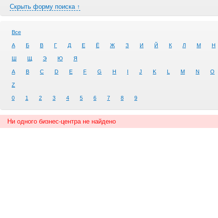
Скрыть форму поиска ↑
Все
А
Б
В
Г
Д
Е
Ё
Ж
З
И
Й
К
Л
М
Н
Ш
Щ
Э
Ю
Я
A
B
C
D
E
F
G
H
I
J
K
L
M
N
O
Z
0
1
2
3
4
5
6
7
8
9
Ни одного бизнес-центра не найдено