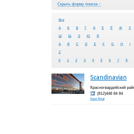
Скрыть форму поиска ↑
Все
А
Б
В
Г
Д
Е
Ё
Ж
З
Ш
Щ
Э
Ю
Я
A
B
C
D
E
F
G
H
I
Z
0
1
2
3
4
5
6
7
8
Scandinavian
Красногвардейский рай
(812)448 84 84
East Real