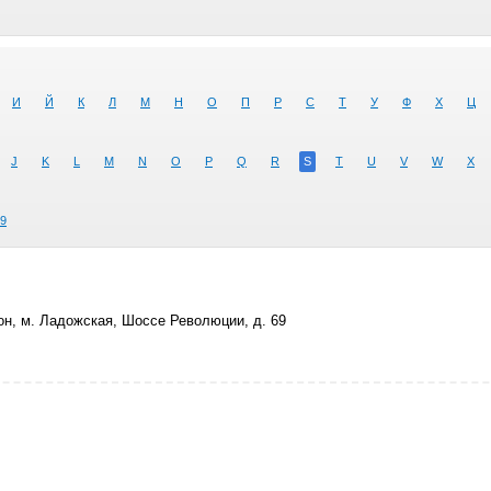
И
Й
К
Л
М
Н
О
П
Р
С
Т
У
Ф
Х
Ц
J
K
L
M
N
O
P
Q
R
S
T
U
V
W
X
9
он, м. Ладожская, Шоссе Революции, д. 69