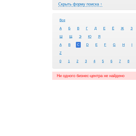
Скрыть форму поиска ↑
Все
А
Б
В
Г
Д
Е
Ё
Ж
З
Ш
Щ
Э
Ю
Я
A
B
C
D
E
F
G
H
I
Z
0
1
2
3
4
5
6
7
8
Ни одного бизнес-центра не найдено