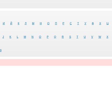
И
Й
К
Л
М
Н
О
П
Р
С
Т
У
Ф
Х
Ц
J
K
L
M
N
O
P
Q
R
S
T
U
V
W
X
9