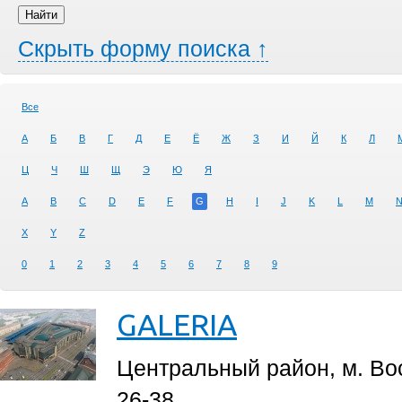
Скрыть форму поиска ↑
Все
А
Б
В
Г
Д
Е
Ё
Ж
З
И
Й
К
Л
Ц
Ч
Ш
Щ
Э
Ю
Я
A
B
C
D
E
F
G
H
I
J
K
L
M
X
Y
Z
0
1
2
3
4
5
6
7
8
9
GALERIA
Центральный район, м. Восс
26-38